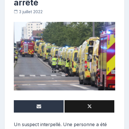
arrêté
3 juillet 2022
R
e
p
o
s
t
e
u
r
Un suspect interpellé. Une personne a été