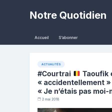
Skip
to
Notre Quotidien
content
Accueil
S’abonner
ACTUALITÉS
#Courtrai
Taoufik e
« accidentellement »
« Je n’étais pas moi-
2 mai 2018
C
o