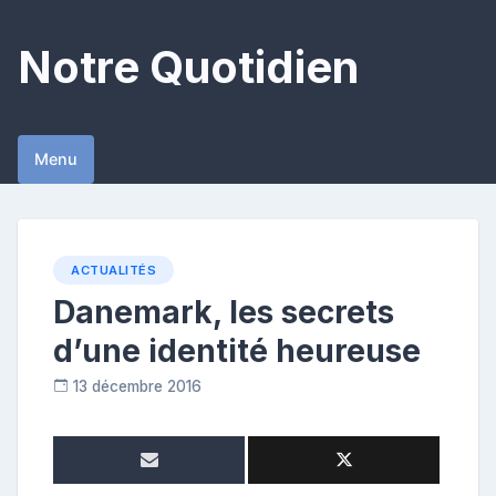
Skip
to
Notre Quotidien
content
Menu
ACTUALITÉS
Danemark, les secrets
d’une identité heureuse
13 décembre 2016
R
e
p
o