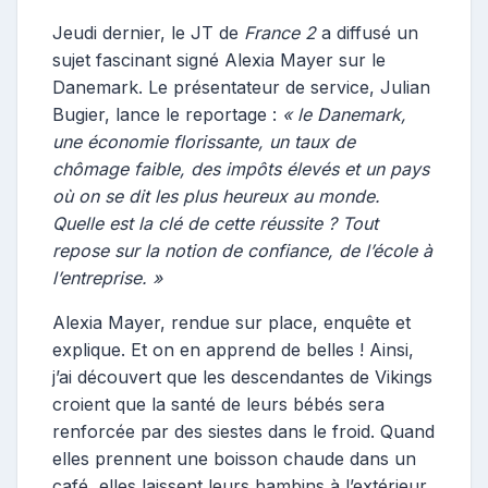
s
t
Jeudi dernier, le JT de
France 2
a diffusé un
e
sujet fascinant signé Alexia Mayer sur le
u
Danemark. Le présentateur de service, Julian
r
Bugier, lance le reportage :
« le Danemark,
une économie florissante, un taux de
chômage faible, des impôts élevés et un pays
où on se dit les plus heureux au monde.
Quelle est la clé de cette réussite ? Tout
repose sur la notion de confiance, de l’école à
l’entreprise. »
Alexia Mayer, rendue sur place, enquête et
explique. Et on en apprend de belles ! Ainsi,
j’ai découvert que les descendantes de Vikings
croient que la santé de leurs bébés sera
renforcée par des siestes dans le froid. Quand
elles prennent une boisson chaude dans un
café, elles laissent leurs bambins à l’extérieur,