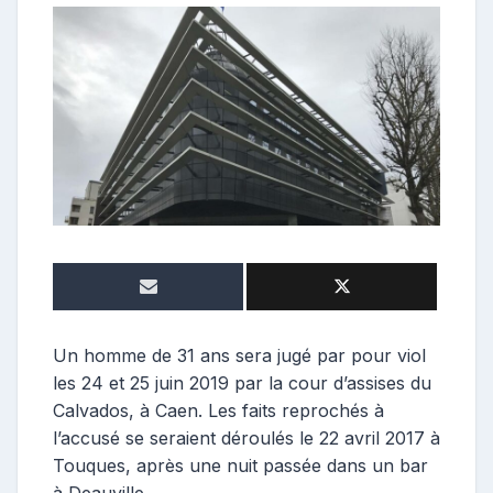
o
n
t
r
i
b
u
t
r
i
c
e
Un homme de 31 ans sera jugé par pour viol
les 24 et 25 juin 2019 par la cour d’assises du
Calvados, à Caen. Les faits reprochés à
l’accusé se seraient déroulés le 22 avril 2017 à
Touques, après une nuit passée dans un bar
à Deauville.