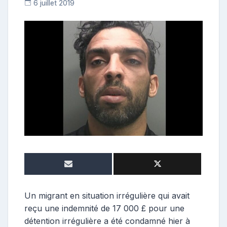
6 juillet 2019
C
o
n
t
r
i
b
u
t
r
i
c
e
Un migrant en situation irrégulière qui avait
reçu une indemnité de 17 000 £ pour une
détention irrégulière a été condamné hier à