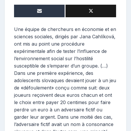
o
n
t
r
i
Une équipe de chercheurs en économie et en
b
sciences sociales, dirigés par Jana Cahlíková,
u
ont mis au point une procédure
t
expérimentale afin de tester l’influence de
e
l’environnement social sur l’hostilité
u
susceptible de s’emparer d’un groupe. (…)
r
Dans une première expérience, des
adolescents slovaques devaient jouer à un jeu
de «défoulement» conçu comme suit: deux
joueurs reçoivent deux euros chacun et ont
le choix entre payer 20 centimes pour faire
perdre un euro à un adversaire fictif ou
garder leur argent. Dans une moitié des cas,
l’adversaire fictif avait un nom à consonance