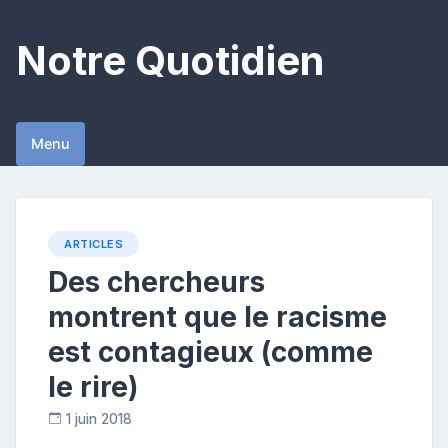
Skip
to
Notre Quotidien
content
Menu
ARTICLES
Des chercheurs
montrent que le racisme
est contagieux (comme
le rire)
1 juin 2018
C