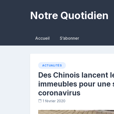
Skip
to
Notre Quotidien
content
Accueil
S’abonner
ACTUALITÉS
Des Chinois lancent l
immeubles pour une s
coronavirus
1 février 2020
R
e