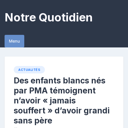
Skip
to
Notre Quotidien
content
Menu
ACTUALITÉS
Des enfants blancs nés
par PMA témoignent
n’avoir « jamais
souffert » d’avoir grandi
sans père