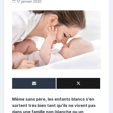
17 janvier 2020
C
o
n
t
r
i
b
u
t
r
i
c
e
Même sans père, les enfants blancs s’en
sortent très bien tant qu’ils ne vivent pas
dans une famille non-blanche ou un