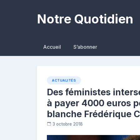
Skip
to
Notre Quotidien
content
Accueil
S’abonner
ACTUALITÉS
Des féministes inter
à payer 4000 euros po
blanche Frédérique C
3 octobre 2018
C
o