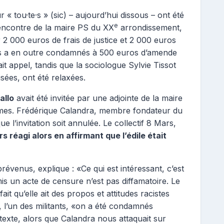
 « tou·te·s » (sic) – aujourd’hui dissous – ont été
e
encontre de la maire PS du XX
arrondissement,
 2 000 euros de frais de justice et 2 000 euros
les a en outre condamnés à 500 euros d’amende
ait appel, tandis que la sociologue Sylvie Tissot
isées, ont été relaxées.
allo
avait été invitée par une adjointe de la maire
mmes. Frédérique Calandra, membre fondateur du
 l’invitation soit annulée. Le collectif 8 Mars,
rs réagi alors en affirmant que l’édile était
révenus, explique : «Ce qui est intéressant, c’est
is un acte de censure n’est pas diffamatoire. Le
it qu’elle ait des propos et attitudes racistes
r, l’un des militants, «on a été condamnés
exte, alors que Calandra nous attaquait sur