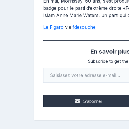
En mai, Morrissey, 60 ans, s’est produ
badge pour le parti d’extrême droite «Fo
Islam Anne Marie Waters, un parti qui d
Le Figaro
via
fdesouche
En savoir plu
Subscribe to get the 
Saisissez votre adresse e-mail…
S'abonner