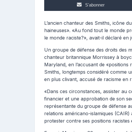
p
S'abonner
o
s
t
L’ancien chanteur des Smiths, icône du 
e
haineuses». «Au fond tout le monde pr
u
le monde raciste?», avait-il déclaré en j
r
Un groupe de défense des droits des m
chanteur britannique Morrissey à boyco
Maryland, en l’accusant de «positions r
Smiths, longtemps considéré comme une
en plus clivant, accusé de racisme en r
«Dans ces circonstances, assister au 
financier et une approbation de son s
représentante du groupe de défense au
relations américano-islamiques (CAIR) 
protester contre ses positions racistes