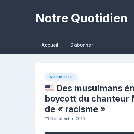
Skip
to
Notre Quotidien
content
Accueil
S’abonner
ACTUALITÉS
Des musulmans én
boycott du chanteur 
de « racisme »
6 septembre 2019
R
e