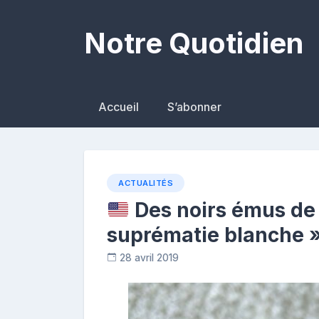
Skip
to
Notre Quotidien
content
Accueil
S’abonner
ACTUALITÉS
Des noirs émus de p
suprématie blanche 
28 avril 2019
R
e
p
o