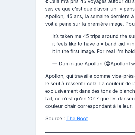
« Cela m’a pris 45 voyages autour du so
sais ce que c’est que d’avoir un » pan
Apollon, 45 ans, la semaine dernière 
voit à peine sur la première image. Pour
It’s taken me 45 trips around the sun
it feels like to have a « band-aid »
it in the first image. For real I’m ho
— Dominique Apollon (@ApollonTw
Apollon, qui travaille comme vice-prés
le seul à ressentir cela. La couleur de
exclusivement dans des tons de blanche
fait, ce n’est qu’en 2017 que les danse
couleur chair correspondant à la leur,
Source :
The Root