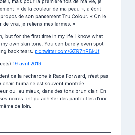
leil, mais pour la première fois de ma vie, je
sement » de la couleur de ma peau », a écrit
à propos de son pansement Tru Colour. « On le
 de vrai, je retiens mes larmes. »
, but for the first time in my life I know what
 in my own skin tone. You can barely even spot
lding back tears.
pic.twitter.com/GZR7hRBkJf
eets)
19 avril 2019
ident de la recherche à Race Forward, n’est pas
 la chair humaine est souvent montrée
ur ou, au mieux, dans des tons brun clair. En
uses noires ont pu acheter des pantoufles d’une
 même de loin.