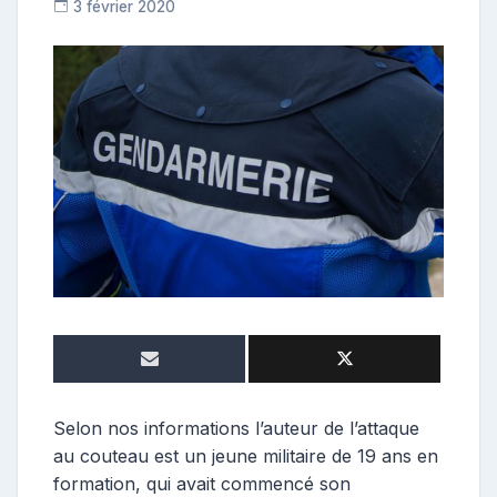
3 février 2020
R
e
p
o
s
t
e
u
r
Selon nos informations l’auteur de l’attaque
au couteau est un jeune militaire de 19 ans en
formation, qui avait commencé son