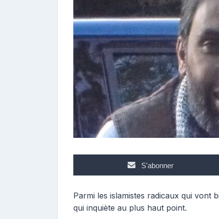
r
i
b
u
t
e
u
r
S'abonner
Parmi les islamistes radicaux qui vont bi
qui inquiète au plus haut point.