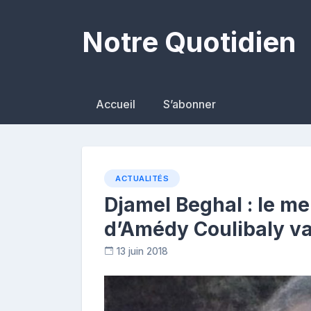
Skip
to
Notre Quotidien
content
Accueil
S’abonner
ACTUALITÉS
Djamel Beghal : le me
d’Amédy Coulibaly va 
13 juin 2018
C
o
n
t