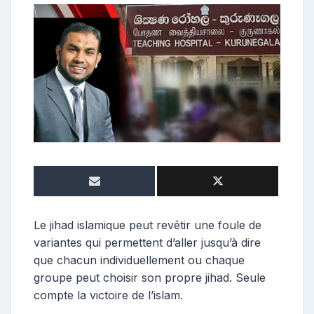
o
n
t
r
i
b
u
t
r
i
c
e
Le jihad islamique peut revêtir une foule de
variantes qui permettent d’aller jusqu’à dire
que chacun individuellement ou chaque
groupe peut choisir son propre jihad. Seule
compte la victoire de l’islam.