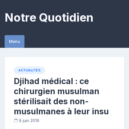
Skip
to
Notre Quotidien
content
Menu
ACTUALITÉS
Djihad médical : ce
chirurgien musulman
stérilisait des non-
musulmanes à leur insu
8 juin 2019
C