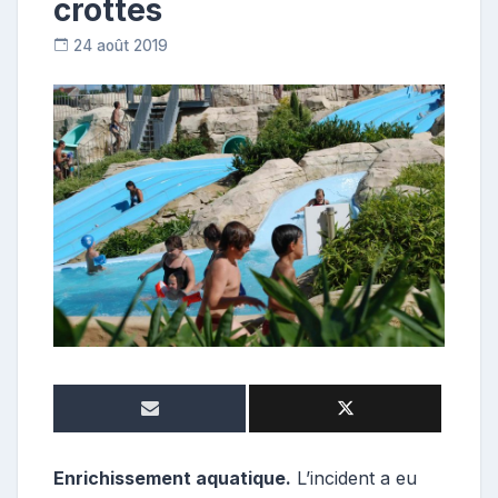
crottes
24 août 2019
R
e
p
o
s
t
e
u
r
Enrichissement aquatique.
L’incident a eu