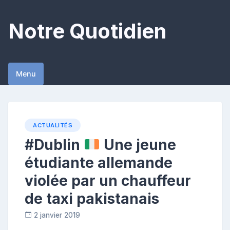
Skip
to
Notre Quotidien
content
Menu
ACTUALITÉS
#Dublin
Une jeune
étudiante allemande
violée par un chauffeur
de taxi pakistanais
2 janvier 2019
C