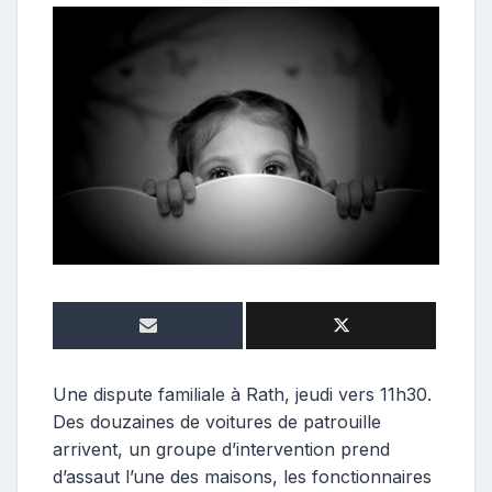
o
n
t
r
i
b
u
t
r
i
c
e
Une dispute familiale à Rath, jeudi vers 11h30.
Des douzaines de voitures de patrouille
arrivent, un groupe d’intervention prend
d’assaut l’une des maisons, les fonctionnaires