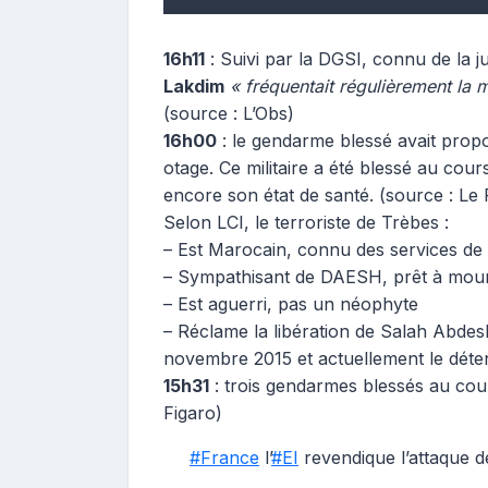
16h11
: Suivi par la DGSI, connu de la ju
Lakdim
« fréquentait régulièrement la
(source : L’Obs)
16h00
: le gendarme blessé avait prop
otage. Ce militaire a été blessé au cour
encore son état de santé. (source : Le 
Selon LCI, le terroriste de Trèbes :
– Est Marocain, connu des services de
– Sympathisant de DAESH, prêt à mouri
– Est aguerri, pas un néophyte
– Réclame la libération de Salah Abde
novembre 2015 et actuellement le déten
15h31
: trois gendarmes blessés au cours
Figaro)
#France
l’
#EI
revendique l’attaque 