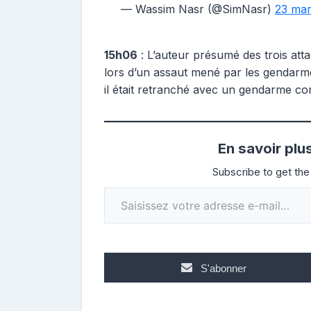
— Wassim Nasr (@SimNasr)
23 mar
15h06
: L’auteur présumé des trois att
lors d’un assaut mené par les gendar
il était retranché avec un gendarme c
En savoir plu
Subscribe to get the 
Saisissez votre adresse e-mail…
S'abonner