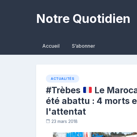
Skip
to
Notre Quotidien
content
Accueil
S’abonner
ACTUALITÉS
#Trèbes
Le Marocai
été abattu : 4 morts 
l'attentat
23 mars 2018
C
o