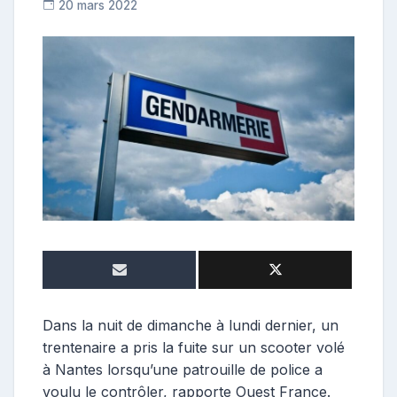
20 mars 2022
R
e
p
o
s
t
e
u
r
Dans la nuit de dimanche à lundi dernier, un
trentenaire a pris la fuite sur un scooter volé
à Nantes lorsqu’une patrouille de police a
voulu le contrôler, rapporte Ouest France.