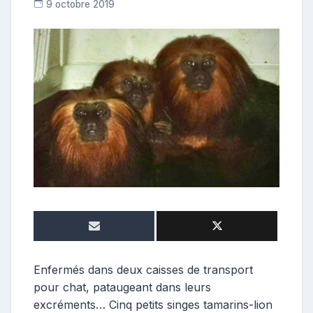
9 octobre 2019
R
e
p
o
s
t
e
u
r
Enfermés dans deux caisses de transport
pour chat, pataugeant dans leurs
excréments… Cinq petits singes tamarins-lion