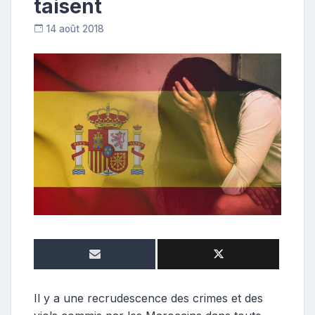
taisent
14 août 2018
C
o
n
t
r
i
b
u
t
r
i
c
e
Il y a une recrudescence des crimes et des