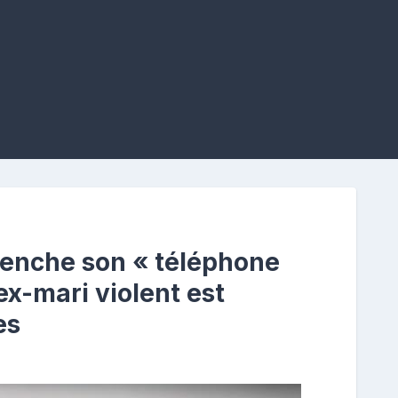
lenche son « téléphone
ex-mari violent est
es