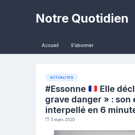
Skip
to
Notre Quotidien
content
Accueil
S’abonner
ACTUALITÉS
#Essonne
Elle déc
grave danger » : son 
interpellé en 6 minut
3 mars 2020
C
o