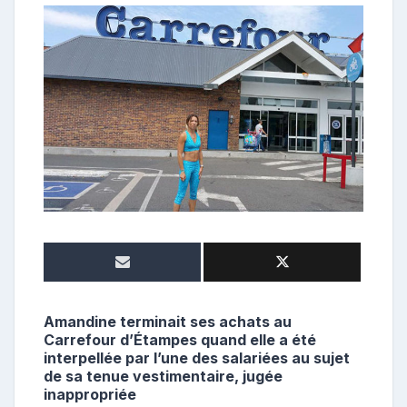
o
n
t
r
i
b
u
t
r
i
c
e
Amandine terminait ses achats au
Carrefour d’Étampes quand elle a été
interpellée par l’une des salariées au sujet
de sa tenue vestimentaire, jugée
inappropriée