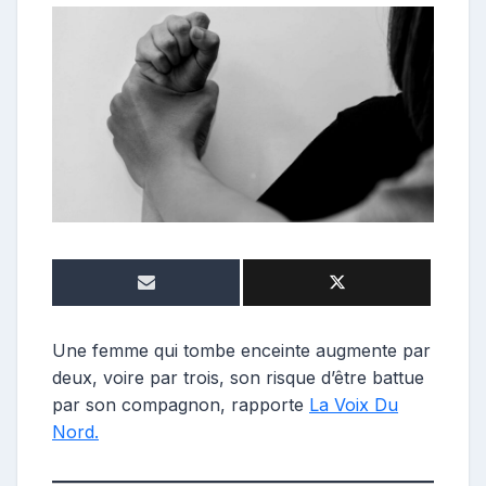
o
n
t
r
i
b
u
t
r
i
c
e
Une femme qui tombe enceinte augmente par
deux, voire par trois, son risque d’être battue
par son compagnon, rapporte
La Voix Du
Nord.