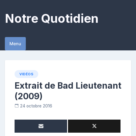
Skip
to
Notre Quotidien
content
Menu
VIDÉOS
Extrait de Bad Lieutenant
(2009)
24 octobre 2016
C
o
n
t