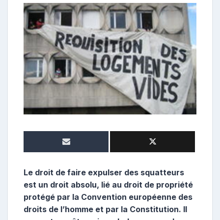
e
p
o
s
t
e
u
r
Le droit de faire expulser des squatteurs
est un droit absolu, lié au droit de propriété
protégé par la Convention européenne des
droits de l’homme et par la Constitution. Il