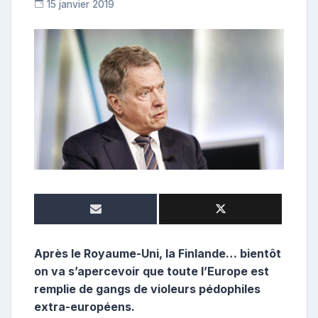
15 janvier 2019
C
o
n
t
r
i
b
u
t
r
i
c
e
Après le Royaume-Uni, la Finlande… bientôt
on va s’apercevoir que toute l’Europe est
remplie de gangs de violeurs pédophiles
extra-européens.