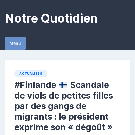
Skip
to
Notre Quotidien
content
Menu
ACTUALITÉS
#Finlande
Scandale
de viols de petites filles
par des gangs de
migrants : le président
exprime son « dégoût »