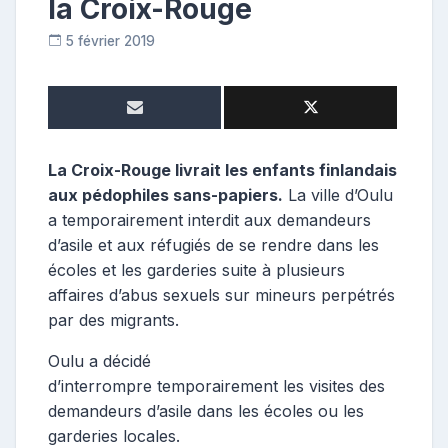
la Croix-Rouge
5 février 2019
C
o
n
t
r
i
La Croix-Rouge livrait les enfants finlandais
b
aux pédophiles sans-papiers.
La ville d’Oulu
u
a temporairement interdit aux demandeurs
t
d’asile et aux réfugiés de se rendre dans les
r
écoles et les garderies suite à plusieurs
i
affaires d’abus sexuels sur mineurs perpétrés
c
e
par des migrants.
Oulu a décidé
d’interrompre temporairement les visites des
demandeurs d’asile dans les écoles ou les
garderies locales.