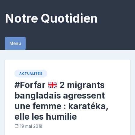
Skip
to
Notre Quotidien
content
Menu
ACTUALITÉS
#Forfar
2 migrants
bangladais agressent
une femme : karatéka,
elle les humilie
19 mai 2018
C