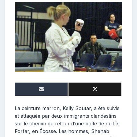
o
n
t
r
i
b
u
t
r
i
c
e
La ceinture marron, Kelly Soutar, a été suivie
et attaquée par deux immigrants clandestins
sur le chemin du retour d’une boîte de nuit à
Forfar, en Écosse. Les hommes, Shehab