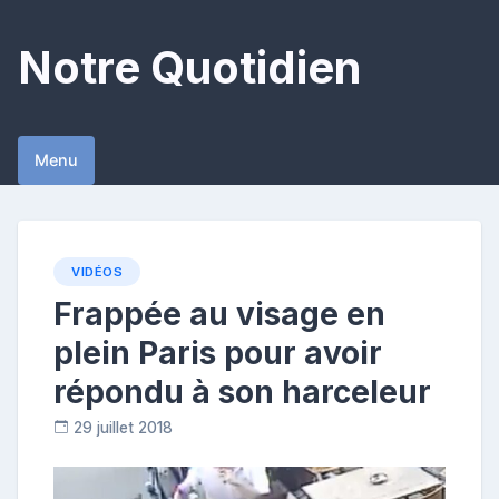
Skip
to
Notre Quotidien
content
Menu
VIDÉOS
Frappée au visage en
plein Paris pour avoir
répondu à son harceleur
29 juillet 2018
C
o
n