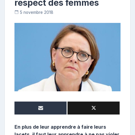
respect des femmes
5 novembre 2018
C
o
n
t
r
i
b
u
t
r
i
c
e
En plus de leur apprendre à faire leurs
lacets, il faut leur apprendre à ne pas violer