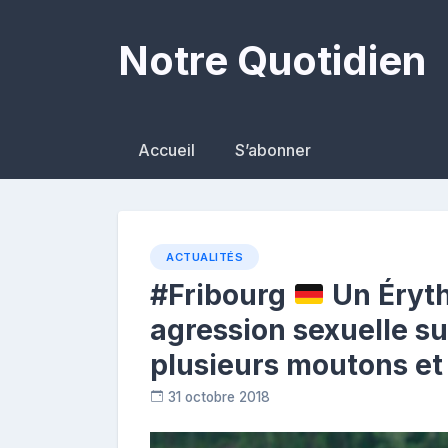
Skip
to
Notre Quotidien
content
Accueil
S’abonner
ACTUALITÉS
#Fribourg
Un Éryth
agression sexuelle su
plusieurs moutons et
31 octobre 2018
C
o