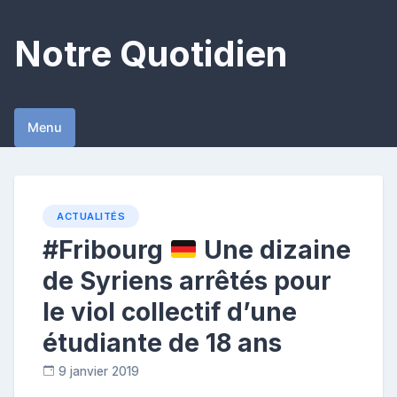
Skip
to
Notre Quotidien
content
Menu
ACTUALITÉS
#Fribourg
Une dizaine
de Syriens arrêtés pour
le viol collectif d’une
étudiante de 18 ans
9 janvier 2019
C