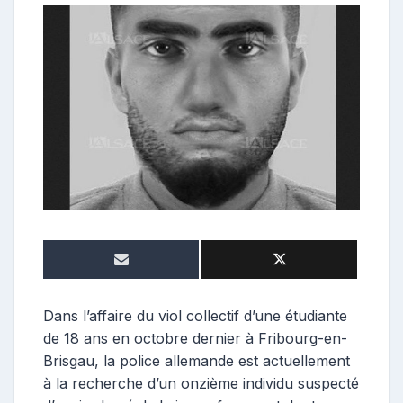
o
n
t
r
i
b
u
t
r
i
c
e
Dans l’affaire du viol collectif d’une étudiante
de 18 ans en octobre dernier à Fribourg-en-
Brisgau, la police allemande est actuellement
à la recherche d’un onzième individu suspecté