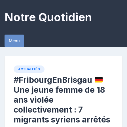
Skip
to
Notre Quotidien
content
Menu
ACTUALITÉS
#FribourgEnBrisgau
Une jeune femme de 18
ans violée
collectivement : 7
migrants syriens arrêtés