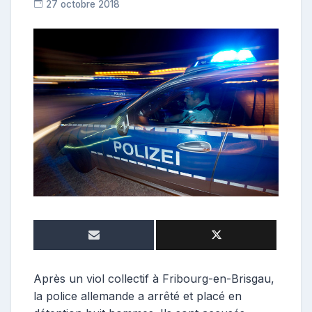
27 octobre 2018
C
o
n
t
r
i
b
u
t
r
i
c
e
Après un viol collectif à Fribourg-en-Brisgau,
la police allemande a arrêté et placé en