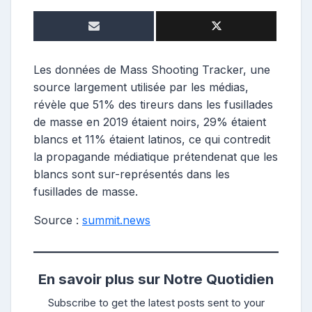
e
p
o
s
t
Les données de Mass Shooting Tracker, une
e
source largement utilisée par les médias,
u
révèle que 51% des tireurs dans les fusillades
r
de masse en 2019 étaient noirs, 29% étaient
blancs et 11% étaient latinos, ce qui contredit
la propagande médiatique prétendenat que les
blancs sont sur-représentés dans les
fusillades de masse.
Source :
summit.news
En savoir plus sur Notre Quotidien
Subscribe to get the latest posts sent to your