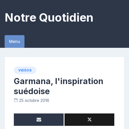
Skip
to
Notre Quotidien
content
Menu
VIDÉOS
Garmana, l'inspiration
suédoise
25 octobre 2016
C
o
n
t