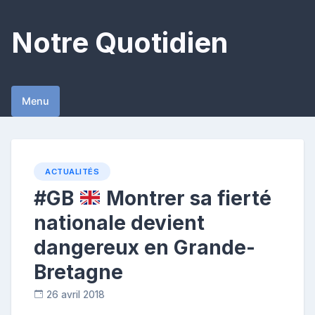
Skip
to
Notre Quotidien
content
Menu
ACTUALITÉS
#GB
Montrer sa fierté
nationale devient
dangereux en Grande-
Bretagne
26 avril 2018
R