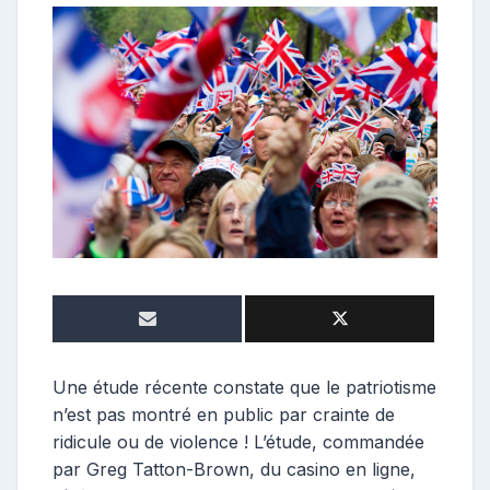
e
p
o
s
t
e
u
r
Une étude récente constate que le patriotisme
n’est pas montré en public par crainte de
ridicule ou de violence ! L’étude, commandée
par Greg Tatton-Brown, du casino en ligne,