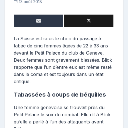
13 août 2018
C
o
n
t
r
i
La Suisse est sous le choc du passage à
b
tabac de cinq femmes âgées de 22 à 33 ans
u
devant le Petit Palace du club de Genève.
t
Deux femmes sont gravement blessées. Blick
r
rapporte que l’un d’entre eux est même resté
i
dans le coma et est toujours dans un état
c
e
critique.
Tabassées à coups de béquilles
Une femme genevoise se trouvait près du
Petit Palace le soir du combat. Elle dit à Blick
qu’elle a parlé à l’un des attaquants avant