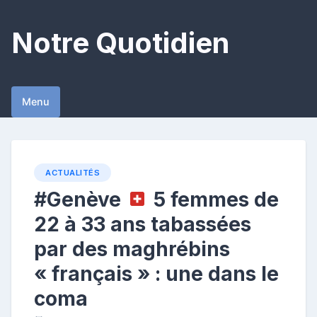
Skip
to
Notre Quotidien
content
Menu
ACTUALITÉS
#Genève
5 femmes de
22 à 33 ans tabassées
par des maghrébins
« français » : une dans le
coma