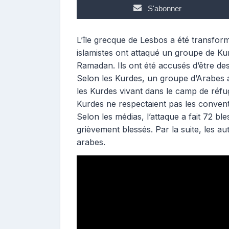
n
S'abonner
t
r
i
L’île grecque de Lesbos a été transfor
b
islamistes ont attaqué un groupe de Ku
u
Ramadan. Ils ont été accusés d’être des 
t
Selon les Kurdes, un groupe d’Arabes a
e
les Kurdes vivant dans le camp de réfug
u
Kurdes ne respectaient pas les conve
r
Selon les médias, l’attaque a fait 72 bl
grièvement blessés. Par la suite, les au
arabes.