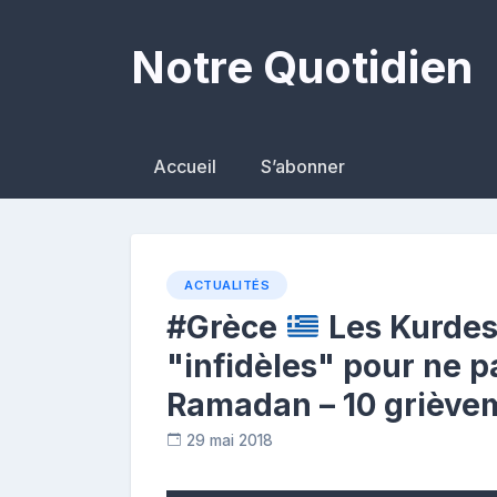
Skip
to
Notre Quotidien
content
Accueil
S’abonner
ACTUALITÉS
#Grèce
Les Kurdes 
"infidèles" pour ne p
Ramadan – 10 griève
29 mai 2018
C
o