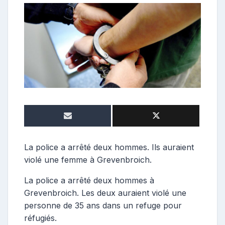
o
n
t
r
i
b
u
t
r
i
c
e
La police a arrêté deux hommes. Ils auraient
violé une femme à Grevenbroich.
La police a arrêté deux hommes à
Grevenbroich. Les deux auraient violé une
personne de 35 ans dans un refuge pour
réfugiés.