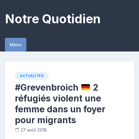
Skip
to
Notre Quotidien
content
Menu
ACTUALITÉS
#Grevenbroich
2
réfugiés violent une
femme dans un foyer
pour migrants
27 août 2018
C