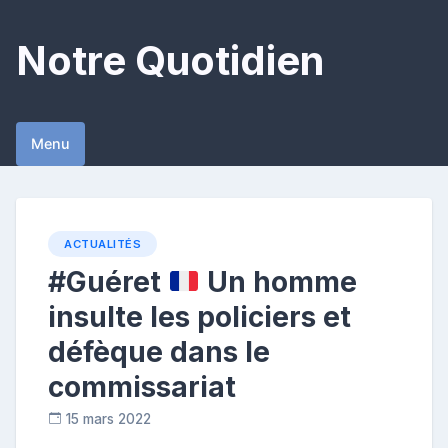
Skip
to
Notre Quotidien
content
Menu
ACTUALITÉS
#Guéret
Un homme
insulte les policiers et
défèque dans le
commissariat
15 mars 2022
R