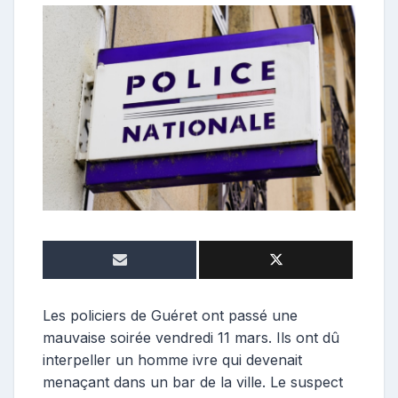
e
p
o
s
t
e
u
r
Les policiers de Guéret ont passé une
mauvaise soirée vendredi 11 mars. Ils ont dû
interpeller un homme ivre qui devenait
menaçant dans un bar de la ville. Le suspect