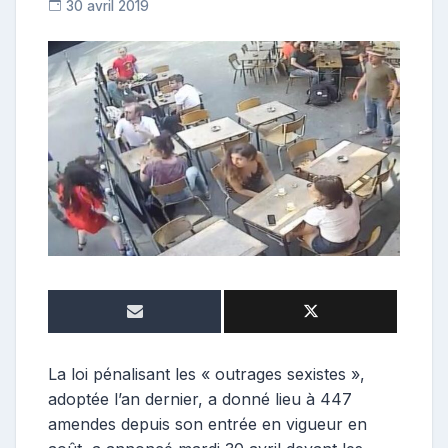
30 avril 2019
C
o
n
t
r
i
b
u
t
r
i
c
e
La loi pénalisant les « outrages sexistes »,
adoptée l’an dernier, a donné lieu à 447
amendes depuis son entrée en vigueur en