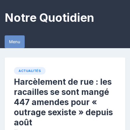
Skip
to
Notre Quotidien
content
Menu
ACTUALITÉS
Harcèlement de rue : les
racailles se sont mangé
447 amendes pour «
outrage sexiste » depuis
août