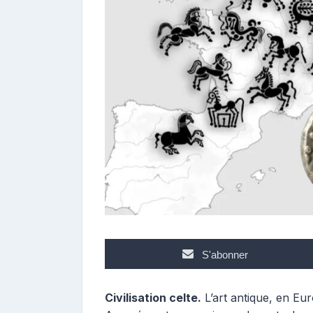
i
b
u
t
e
u
r
S'abonner
Civilisation celte.
L’art antique, en Euro