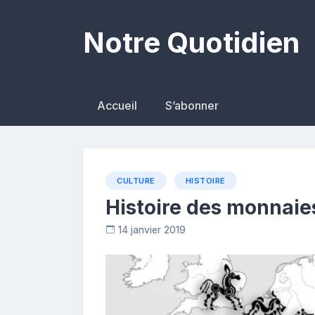
Skip
to
Notre Quotidien
content
Accueil
S’abonner
CULTURE
HISTOIRE
Histoire des monnaies
14 janvier 2019
C
o
n
t
r