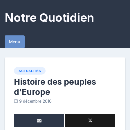
Skip
to
Notre Quotidien
content
Menu
ACTUALITÉS
Histoire des peuples
d’Europe
9 décembre 2016
R
e
p
o