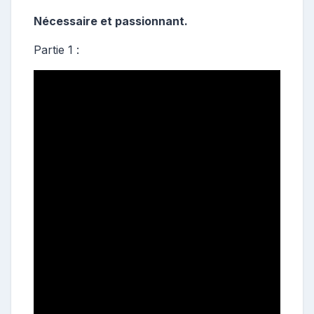
s
t
Nécessaire et passionnant.
e
Partie 1 :
u
r