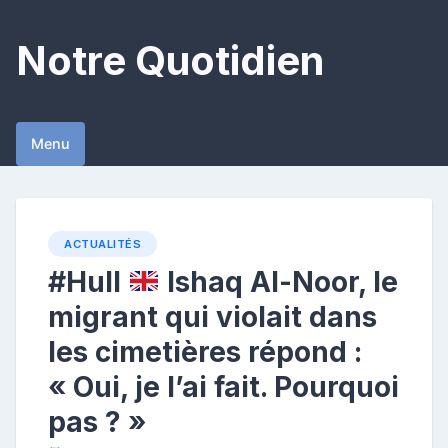
Skip
to
Notre Quotidien
content
Menu
ACTUALITÉS
#Hull
Ishaq Al-Noor, le
migrant qui violait dans
les cimetières répond :
« Oui, je l’ai fait. Pourquoi
pas ? »