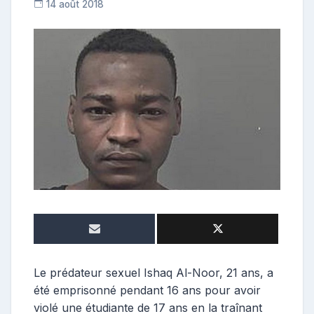
14 août 2018
C
o
n
t
r
i
b
u
t
r
i
c
e
Le prédateur sexuel Ishaq Al-Noor, 21 ans, a
été emprisonné pendant 16 ans pour avoir
violé une étudiante de 17 ans en la traînant