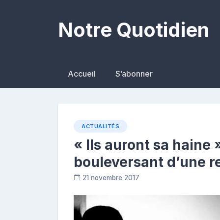
Skip
to
Notre Quotidien
content
Accueil
S’abonner
ACTUALITÉS
« Ils auront sa haine 
bouleversant d’une r
21 novembre 2017
C
o
n
t