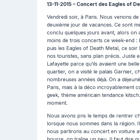
13-11-2015 – Concert des Eagles of De
Vendredi soir, à Paris. Nous venons d
deuxième jour de vacances. Ce sont me
conclu quelques jours avant, alors on a
moins de trois concerts ce week-end : 
puis les Eagles of Death Metal, ce soir 
nos touristes, sans plan précis. Juste e
Lafayette parce qu’ils avaient une belle
quartier, on a visité le palais Garnier, 
nombreuses années déjà. On a déjeuné
Paris, mais à la déco incroyablement c
geek, thème américain tendance kitsch.
moment.
Nous avons pris le temps de rentrer ch
lorsque nous sommes dans la région. Il
nous partirons au concert en voiture av
bourre, on traîne un peu. Il faut dire 