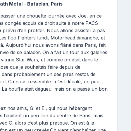
ath Metal – Bataclan, Paris
e passer une chouette journée avec Joe, en ce
s congés acquis de droit suite à notre PACS
 prévu d’en profiter. Nous allons assister à pas
Les Foo Fighters lundi, Motorhead dimanche, et
là. Aujourd’hui nous avons flâné dans Paris, fait
nvie de se balader. On a fait un tour aux galeries
 vitrine Star Wars, et comme on était dans le
chose que je souhaitais faire depuis de
 dans probablement un des pires restos de
ool. Ça nous ressemble : c’est décalé, un peu
 La bouffe était dégueu, mais on a passé un bon
ez nos amis, G. et E., qui nous hébergent
s habitent un peu loin du centre de Paris, mais
ec G. alors c’est plus pratique. On est à la
qu’on est un peu crevés.On vient d’enchaîner une