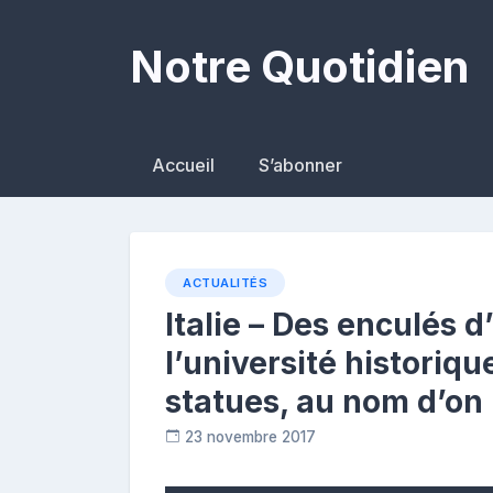
Skip
to
Notre Quotidien
content
Accueil
S’abonner
ACTUALITÉS
Italie – Des enculés 
l’université historiqu
statues, au nom d’on 
23 novembre 2017
R
e