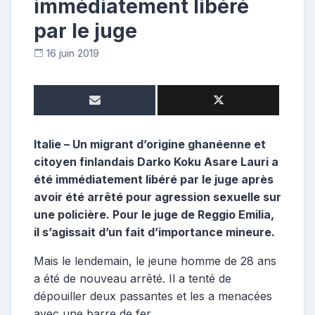
immédiatement libéré
par le juge
16 juin 2019
C
o
n
t
r
i
Italie – Un migrant d’origine ghanéenne et
b
citoyen finlandais Darko Koku Asare Lauri a
u
été immédiatement libéré par le juge après
t
avoir été arrêté pour agression sexuelle sur
r
une policière. Pour le juge de Reggio Emilia,
i
il s’agissait d’un fait d’importance mineure.
c
e
Mais le lendemain, le jeune homme de 28 ans
a été de nouveau arrêté. Il a tenté de
dépouiller deux passantes et les a menacées
avec une barre de fer.