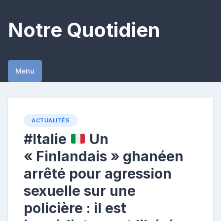
Skip
to
Notre Quotidien
content
Menu
ACTUALITÉS
#Italie
Un
« Finlandais » ghanéen
arrêté pour agression
sexuelle sur une
policière : il est