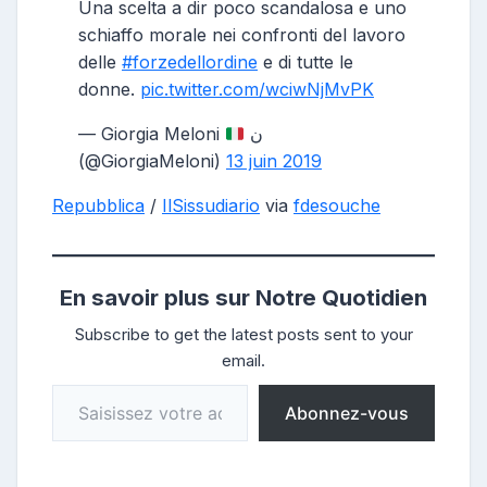
Una scelta a dir poco scandalosa e uno
schiaffo morale nei confronti del lavoro
delle
#forzedellordine
e di tutte le
donne.
pic.twitter.com/wciwNjMvPK
— Giorgia Meloni
ن
(@GiorgiaMeloni)
13 juin 2019
Repubblica
/
IlSissudiario
via
fdesouche
En savoir plus sur Notre Quotidien
Subscribe to get the latest posts sent to your
email.
Saisissez votre adresse e-mail…
Abonnez-vous