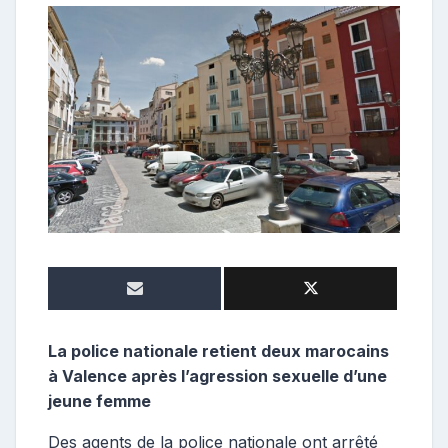
o
n
t
r
i
b
u
t
r
i
c
e
La police nationale retient deux marocains
à Valence après l’agression sexuelle d’une
jeune femme
Des agents de la police nationale ont arrêté