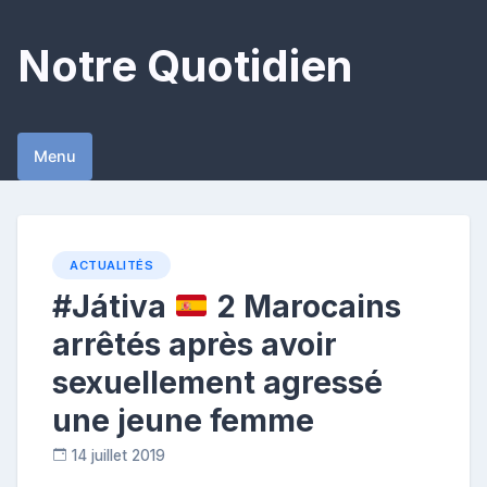
Skip
to
Notre Quotidien
content
Menu
ACTUALITÉS
#Játiva
2 Marocains
arrêtés après avoir
sexuellement agressé
une jeune femme
14 juillet 2019
C