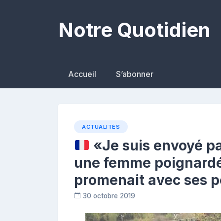
Skip
to
Notre Quotidien
content
Accueil
S’abonner
ACTUALITÉS
«Je suis envoyé par
une femme poignardée
promenait avec ses p
30 octobre 2019
C
o